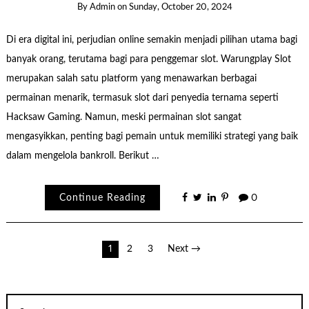
By
Admin
on
Sunday, October 20, 2024
Di era digital ini, perjudian online semakin menjadi pilihan utama bagi
banyak orang, terutama bagi para penggemar slot. Warungplay Slot
merupakan salah satu platform yang menawarkan berbagai
permainan menarik, termasuk slot dari penyedia ternama seperti
Hacksaw Gaming. Namun, meski permainan slot sangat
mengasyikkan, penting bagi pemain untuk memiliki strategi yang baik
dalam mengelola bankroll. Berikut …
Continue Reading
0
Posts
1
2
3
Next →
pagination