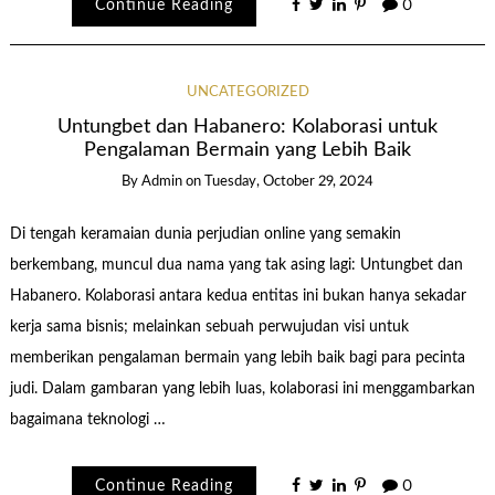
Continue Reading
0
UNCATEGORIZED
Untungbet dan Habanero: Kolaborasi untuk
Pengalaman Bermain yang Lebih Baik
By
Admin
on
Tuesday, October 29, 2024
Di tengah keramaian dunia perjudian online yang semakin
berkembang, muncul dua nama yang tak asing lagi: Untungbet dan
Habanero. Kolaborasi antara kedua entitas ini bukan hanya sekadar
kerja sama bisnis; melainkan sebuah perwujudan visi untuk
memberikan pengalaman bermain yang lebih baik bagi para pecinta
judi. Dalam gambaran yang lebih luas, kolaborasi ini menggambarkan
bagaimana teknologi …
Continue Reading
0