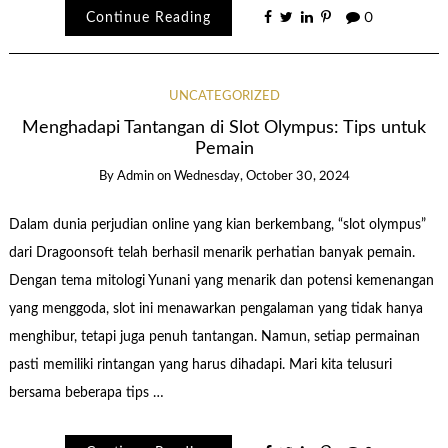
Continue Reading
0
UNCATEGORIZED
Menghadapi Tantangan di Slot Olympus: Tips untuk
Pemain
By
Admin
on
Wednesday, October 30, 2024
Dalam dunia perjudian online yang kian berkembang, “slot olympus”
dari Dragoonsoft telah berhasil menarik perhatian banyak pemain.
Dengan tema mitologi Yunani yang menarik dan potensi kemenangan
yang menggoda, slot ini menawarkan pengalaman yang tidak hanya
menghibur, tetapi juga penuh tantangan. Namun, setiap permainan
pasti memiliki rintangan yang harus dihadapi. Mari kita telusuri
bersama beberapa tips …