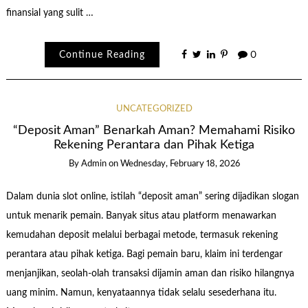
finansial yang sulit …
Continue Reading
0
UNCATEGORIZED
“Deposit Aman” Benarkah Aman? Memahami Risiko
Rekening Perantara dan Pihak Ketiga
By
Admin
on
Wednesday, February 18, 2026
Dalam dunia slot online, istilah “deposit aman” sering dijadikan slogan
untuk menarik pemain. Banyak situs atau platform menawarkan
kemudahan deposit melalui berbagai metode, termasuk rekening
perantara atau pihak ketiga. Bagi pemain baru, klaim ini terdengar
menjanjikan, seolah-olah transaksi dijamin aman dan risiko hilangnya
uang minim. Namun, kenyataannya tidak selalu sesederhana itu.