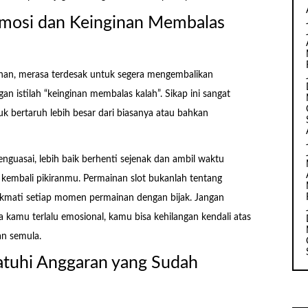
Emosi dan Keinginan Membalas
han, merasa terdesak untuk segera mengembalikan
an istilah “keinginan membalas kalah”. Sikap ini sangat
 bertaruh lebih besar dari biasanya atau bahkan
guasai, lebih baik berhenti sejenak dan ambil waktu
 kembali pikiranmu. Permainan slot bukanlah tentang
ikmati setiap momen permainan dengan bijak. Jangan
 kamu terlalu emosional, kamu bisa kehilangan kendali atas
an semula.
atuhi Anggaran yang Sudah