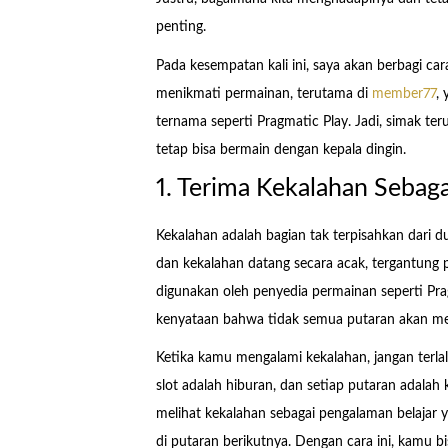
penting.
Pada kesempatan kali ini, saya akan berbagi ca
menikmati permainan, terutama di
member77
,
ternama seperti Pragmatic Play. Jadi, simak ter
tetap bisa bermain dengan kepala dingin.
1. Terima Kekalahan Sebaga
Kekalahan adalah bagian tak terpisahkan dari 
dan kekalahan datang secara acak, tergantun
digunakan oleh penyedia permainan seperti Pra
kenyataan bahwa tidak semua putaran akan 
Ketika kamu mengalami kekalahan, jangan terlal
slot adalah hiburan, dan setiap putaran adala
melihat kekalahan sebagai pengalaman belaja
di putaran berikutnya. Dengan cara ini, kamu 