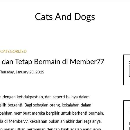
Cats And Dogs
CATEGORIZED
n dan Tetap Bermain di Member77
Thursday, January 23, 2025
h dengan ketidakpastian, dan seperti halnya dalam
lih berganti. Bagi sebagian orang, kekalahan dalam
ahkan membuat mereka berpikir untuk berhenti bermain.
da di Member77, kekalahan bukanlah akhir dari segalanya.
p melanjutkan permainan dengan bijak adalah yang lebih