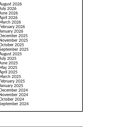
August 2026
July 2026
June 2026
April 2026
March 2026
February 2026
January 2026
December 2025
November 2025
October 2025
September 2025
August 2025
July 2025
June 2025
May 2025
April 2025
March 2025
February 2025
January 2025
December 2024
November 2024
October 2024
September 2024