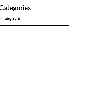
Categories
Uncategorized