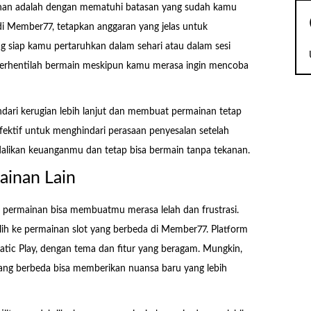
lahan adalah dengan mematuhi batasan yang sudah kamu
i Member77, tetapkan anggaran yang jelas untuk
g siap kamu pertaruhkan dalam sehari atau dalam sesi
 berhentilah bermain meskipun kamu merasa ingin mencoba
ri kerugian lebih lanjut dan membuat permainan tetap
ektif untuk menghindari perasaan penyesalan setelah
dalikan keuanganmu dan tetap bisa bermain tanpa tekanan.
ainan Lain
u permainan bisa membuatmu merasa lelah dan frustrasi.
alih ke permainan slot yang berbeda di Member77. Platform
tic Play, dengan tema dan fitur yang beragam. Mungkin,
ang berbeda bisa memberikan nuansa baru yang lebih