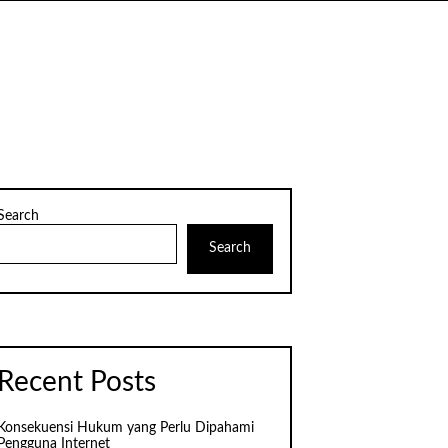
Search
Search
Recent Posts
Konsekuensi Hukum yang Perlu Dipahami
Pengguna Internet