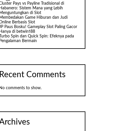
Cluster Pays vs Payline Tradisional di
Habanero: Sistem Mana yang Lebih
Menguntungkan di Slot
Membedakan Game Hiburan dan Judi
Online Berbasis Slot
JP Paus Bosku! Gameplay Slot Paling Gacor
Hanya di betwin188
Turbo Spin dan Quick Spin: Efeknya pada
Pengalaman Bermain
Recent Comments
No comments to show.
Archives