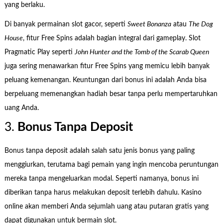
yang berlaku.
Di banyak permainan slot gacor, seperti
Sweet Bonanza
atau
The Dog
House
, fitur Free Spins adalah bagian integral dari gameplay. Slot
Pragmatic Play seperti
John Hunter and the Tomb of the Scarab Queen
juga sering menawarkan fitur Free Spins yang memicu lebih banyak
peluang kemenangan. Keuntungan dari bonus ini adalah Anda bisa
berpeluang memenangkan hadiah besar tanpa perlu mempertaruhkan
uang Anda.
3.
Bonus Tanpa Deposit
Bonus tanpa deposit adalah salah satu jenis bonus yang paling
menggiurkan, terutama bagi pemain yang ingin mencoba peruntungan
mereka tanpa mengeluarkan modal. Seperti namanya, bonus ini
diberikan tanpa harus melakukan deposit terlebih dahulu. Kasino
online akan memberi Anda sejumlah uang atau putaran gratis yang
dapat digunakan untuk bermain slot.