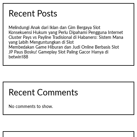
Recent Posts
Melindungi Anak dari Iklan dan Gim Bergaya Slot
Konsekuensi Hukum yang Perlu Dipahami Pengguna Internet
Cluster Pays vs Payline Tradisional di Habanero: Sistem Mana
yang Lebih Menguntungkan di Slot
Membedakan Game Hiburan dan Judi Online Berbasis Slot
JP Paus Bosku! Gameplay Slot Paling Gacor Hanya di
betwin188
Recent Comments
No comments to show.