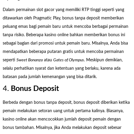
Dalam permainan slot gacor yang memiliki RTP tinggi seperti yang
ditawarkan oleh Pragmatic Play, bonus tanpa deposit memberikan
peluang emas bagi pemain baru untuk mencoba berbagai permainan
tanpa risiko. Beberapa kasino online bahkan memberikan bonus ini
sebagai bagian dari promosi untuk pemain baru. Misalnya, Anda bisa
mendapatkan beberapa putaran gratis untuk mencoba permainan
seperti
Sweet Bonanza
atau
Gates of Olympus
. Meskipun demikian,
selalu perhatikan syarat dan ketentuan yang berlaku, karena ada
batasan pada jumlah kemenangan yang bisa ditarik.
4.
Bonus Deposit
Berbeda dengan bonus tanpa deposit, bonus deposit diberikan ketika
pemain melakukan setoran uang untuk pertama kalinya. Biasanya,
kasino online akan mencocokkan jumlah deposit pemain dengan
bonus tambahan. Misalnya, jika Anda melakukan deposit sebesar