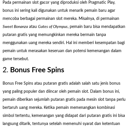
Pada permainan slot gacor yang diproduksi oleh Pragmatic Play,
bonus ini sering kali digunakan untuk menarik pemain baru agar
mencoba berbagai permainan slot mereka. Misalnya, di permainan
Sweet Bonanza
atau
Gates of Olympus
, pemain baru bisa mendapatkan
putaran gratis yang memungkinkan mereka bermain tanpa
menggunakan uang mereka sendiri. Hal ini memberi kesempatan bagi
pemain untuk merasakan keseruan dan potensi kemenangan dalam
game tersebut.
2.
Bonus Free Spins
Bonus Free Spins atau putaran gratis adalah salah satu jenis bonus
yang paling populer dan diincar oleh pemain slot. Dalam bonus ini,
pemain diberikan sejumlah putaran gratis pada mesin slot tanpa perlu
bertaruh uang mereka. Ketika pemain memenangkan kombinasi
simbol tertentu, kemenangan yang didapat dari putaran gratis ini bisa
langsung ditarik, tentunya setelah memenuhi syarat dan ketentuan