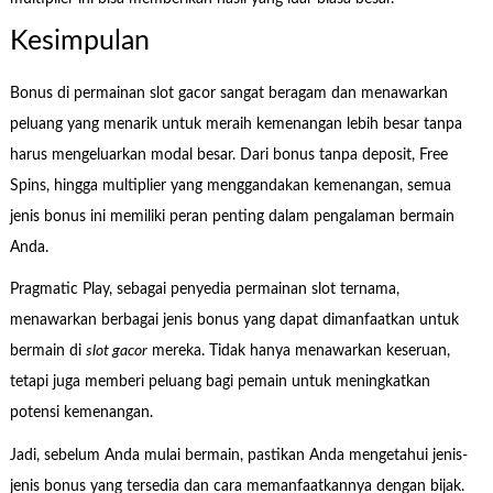
Kesimpulan
Bonus di permainan slot gacor sangat beragam dan menawarkan
peluang yang menarik untuk meraih kemenangan lebih besar tanpa
harus mengeluarkan modal besar. Dari bonus tanpa deposit, Free
Spins, hingga multiplier yang menggandakan kemenangan, semua
jenis bonus ini memiliki peran penting dalam pengalaman bermain
Anda.
Pragmatic Play, sebagai penyedia permainan slot ternama,
menawarkan berbagai jenis bonus yang dapat dimanfaatkan untuk
bermain di
slot gacor
mereka. Tidak hanya menawarkan keseruan,
tetapi juga memberi peluang bagi pemain untuk meningkatkan
potensi kemenangan.
Jadi, sebelum Anda mulai bermain, pastikan Anda mengetahui jenis-
jenis bonus yang tersedia dan cara memanfaatkannya dengan bijak.