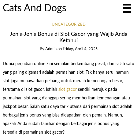
Cats And Dogs
UNCATEGORIZED
Jenis-Jenis Bonus di Slot Gacor yang Wajib Anda
Ketahui
By
Admin
on
Friday, April 4, 2025
Dunia perjudian online kini semakin berkembang pesat, dan salah satu
yang paling digemari adalah permainan slot. Tak hanya seru, namun
slot juga menawarkan peluang untuk meraih kemenangan besar,
terutama di slot gacor. Istilah
slot gacor
sendiri merujuk pada
permainan slot yang dianggap sering memberikan kemenangan atau
jackpot besar. Salah satu daya tarik utama dari permainan slot adalah
berbagai jenis bonus yang bisa didapatkan oleh pemain. Namun,
apakah Anda sudah familiar dengan berbagai jenis bonus yang
tersedia di permainan slot gacor?