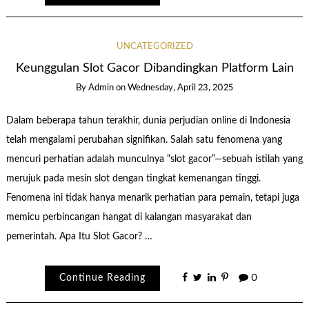
UNCATEGORIZED
Keunggulan Slot Gacor Dibandingkan Platform Lain
By
Admin
on
Wednesday, April 23, 2025
Dalam beberapa tahun terakhir, dunia perjudian online di Indonesia
telah mengalami perubahan signifikan. Salah satu fenomena yang
mencuri perhatian adalah munculnya “slot gacor”—sebuah istilah yang
merujuk pada mesin slot dengan tingkat kemenangan tinggi.
Fenomena ini tidak hanya menarik perhatian para pemain, tetapi juga
memicu perbincangan hangat di kalangan masyarakat dan
pemerintah.​ Apa Itu Slot Gacor? …
Continue Reading
0