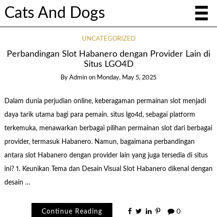
Cats And Dogs
UNCATEGORIZED
Perbandingan Slot Habanero dengan Provider Lain di
Situs LGO4D
By
Admin
on
Monday, May 5, 2025
Dalam dunia perjudian online, keberagaman permainan slot menjadi
daya tarik utama bagi para pemain. situs lgo4d, sebagai platform
terkemuka, menawarkan berbagai pilihan permainan slot dari berbagai
provider, termasuk Habanero. Namun, bagaimana perbandingan
antara slot Habanero dengan provider lain yang juga tersedia di situs
ini?​ 1. Keunikan Tema dan Desain Visual Slot Habanero dikenal dengan
desain …
Continue Reading
0