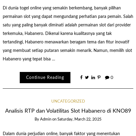
Di dunia togel online yang semakin berkembang, banyak pilihan
permainan slot yang dapat mengundang perhatian para pemain. Salah
satu yang paling banyak diminati adalah permainan slot dari provider
terkemuka, Habanero. Dikenal karena kualitasnya yang tak
tertandingi, Habanero menawarkan beragam tema dan fitur inovatif
yang membuat setiap putaran semakin menarik. Namun, memilih slot
Habanero yang tepat bisa …
Continue Reading
0
UNCATEGORIZED
Analisis RTP dan Volatilitas Slot Habanero di KNO89
By
Admin
on
Saturday, March 22, 2025
Dalam dunia perjudian online, banyak faktor yang menentukan