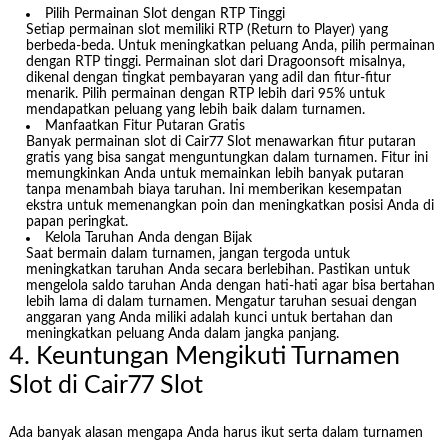
Pilih Permainan Slot dengan RTP Tinggi
Setiap permainan slot memiliki RTP (Return to Player) yang
berbeda-beda. Untuk meningkatkan peluang Anda, pilih permainan
dengan RTP tinggi. Permainan slot dari Dragoonsoft misalnya,
dikenal dengan tingkat pembayaran yang adil dan fitur-fitur
menarik. Pilih permainan dengan RTP lebih dari 95% untuk
mendapatkan peluang yang lebih baik dalam turnamen.
Manfaatkan Fitur Putaran Gratis
Banyak permainan slot di Cair77 Slot menawarkan fitur putaran
gratis yang bisa sangat menguntungkan dalam turnamen. Fitur ini
memungkinkan Anda untuk memainkan lebih banyak putaran
tanpa menambah biaya taruhan. Ini memberikan kesempatan
ekstra untuk memenangkan poin dan meningkatkan posisi Anda di
papan peringkat.
Kelola Taruhan Anda dengan Bijak
Saat bermain dalam turnamen, jangan tergoda untuk
meningkatkan taruhan Anda secara berlebihan. Pastikan untuk
mengelola saldo taruhan Anda dengan hati-hati agar bisa bertahan
lebih lama di dalam turnamen. Mengatur taruhan sesuai dengan
anggaran yang Anda miliki adalah kunci untuk bertahan dan
meningkatkan peluang Anda dalam jangka panjang.
4. Keuntungan Mengikuti Turnamen
Slot di Cair77 Slot
Ada banyak alasan mengapa Anda harus ikut serta dalam turnamen