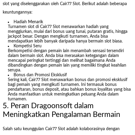
slot yang diselenggarakan oleh Cair77 Slot. Berikut adalah beberapa
keuntungannya:
Hadiah Menarik
Turnamen slot di Cair77 Slot menawarkan hadiah yang
menggiurkan, mulai dari bonus uang tunai, putaran gratis, hingga
jackpot besar. Dengan mengikuti turnamen, Anda bisa
mendapatkan lebih banyak daripada hanya bermain slot biasa.
Kompetisi Seru
Berkompetisi dengan pemain lain menambah sensasi tersendiri
dalam bermain slot. Anda bisa merasakan ketegangan dalam
mencapai peringkat tertinggi dan melihat bagaimana Anda
dibandingkan dengan pemain lain yang memiliki tingkat keahlian
serupa.
Bonus dan Promosi Eksklusif
Sering kali, Cair77 Slot menawarkan bonus dan promosi eksklusif
bagi pemain yang mengikuti turnamen. Ini termasuk bonus
pendaftaran, bonus deposit, atau bahkan bonus loyalitas yang bisa
Anda manfaatkan untuk meningkatkan peluang Anda dalam
turnamen.
5. Peran Dragoonsoft dalam
Meningkatkan Pengalaman Bermain
Salah satu keunggulan Cair77 Slot adalah kolaborasinya dengan