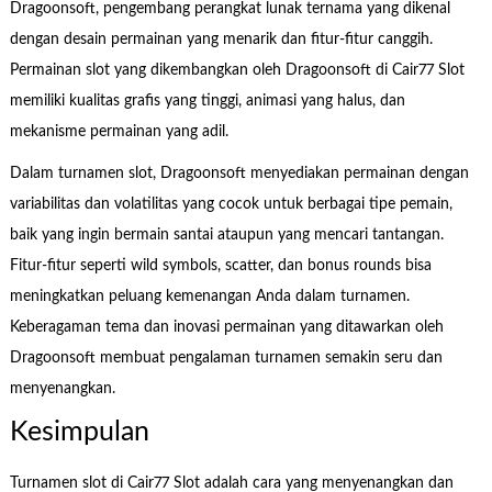
Dragoonsoft, pengembang perangkat lunak ternama yang dikenal
dengan desain permainan yang menarik dan fitur-fitur canggih.
Permainan slot yang dikembangkan oleh Dragoonsoft di Cair77 Slot
memiliki kualitas grafis yang tinggi, animasi yang halus, dan
mekanisme permainan yang adil.
Dalam turnamen slot, Dragoonsoft menyediakan permainan dengan
variabilitas dan volatilitas yang cocok untuk berbagai tipe pemain,
baik yang ingin bermain santai ataupun yang mencari tantangan.
Fitur-fitur seperti wild symbols, scatter, dan bonus rounds bisa
meningkatkan peluang kemenangan Anda dalam turnamen.
Keberagaman tema dan inovasi permainan yang ditawarkan oleh
Dragoonsoft membuat pengalaman turnamen semakin seru dan
menyenangkan.
Kesimpulan
Turnamen slot di Cair77 Slot adalah cara yang menyenangkan dan