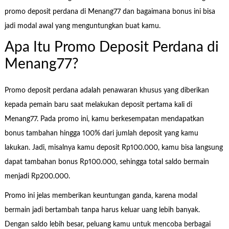
promo deposit perdana di Menang77 dan bagaimana bonus ini bisa
jadi modal awal yang menguntungkan buat kamu.
Apa Itu Promo Deposit Perdana di
Menang77?
Promo deposit perdana adalah penawaran khusus yang diberikan
kepada pemain baru saat melakukan deposit pertama kali di
Menang77. Pada promo ini, kamu berkesempatan mendapatkan
bonus tambahan hingga 100% dari jumlah deposit yang kamu
lakukan. Jadi, misalnya kamu deposit Rp100.000, kamu bisa langsung
dapat tambahan bonus Rp100.000, sehingga total saldo bermain
menjadi Rp200.000.
Promo ini jelas memberikan keuntungan ganda, karena modal
bermain jadi bertambah tanpa harus keluar uang lebih banyak.
Dengan saldo lebih besar, peluang kamu untuk mencoba berbagai