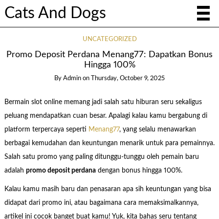
Cats And Dogs
UNCATEGORIZED
Promo Deposit Perdana Menang77: Dapatkan Bonus
Hingga 100%
By
Admin
on
Thursday, October 9, 2025
Bermain slot online memang jadi salah satu hiburan seru sekaligus
peluang mendapatkan cuan besar. Apalagi kalau kamu bergabung di
platform terpercaya seperti
Menang77
, yang selalu menawarkan
berbagai kemudahan dan keuntungan menarik untuk para pemainnya.
Salah satu promo yang paling ditunggu-tunggu oleh pemain baru
adalah
promo deposit perdana
dengan bonus hingga 100%.
Kalau kamu masih baru dan penasaran apa sih keuntungan yang bisa
didapat dari promo ini, atau bagaimana cara memaksimalkannya,
artikel ini cocok banget buat kamu! Yuk, kita bahas seru tentang