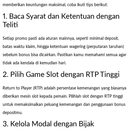
memberikan keuntungan maksimal, coba ikuti tips berikut:
1. Baca Syarat dan Ketentuan dengan
Teliti
Setiap promo pasti ada aturan mainnya, seperti minimal deposit,
batas waktu klaim, hingga ketentuan wagering (perputaran taruhan)
sebelum bonus bisa dicairkan. Pastikan kamu memahami semua agar
tidak ada kendala di kemudian hari.
2. Pilih Game Slot dengan RTP Tinggi
Return to Player (RTP) adalah persentase kemenangan yang biasanya
diberikan mesin slot kepada pemain. Pilihlah slot dengan RTP tinggi
untuk memaksimalkan peluang kemenangan dan penggunaan bonus
depositmu.
3. Kelola Modal dengan Bijak