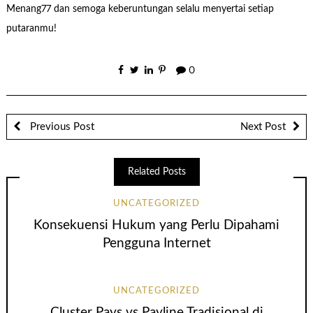
Menang77 dan semoga keberuntungan selalu menyertai setiap
putaranmu!
0
Previous Post
Next Post
Related Posts
UNCATEGORIZED
Konsekuensi Hukum yang Perlu Dipahami
Pengguna Internet
UNCATEGORIZED
Cluster Pays vs Payline Tradisional di