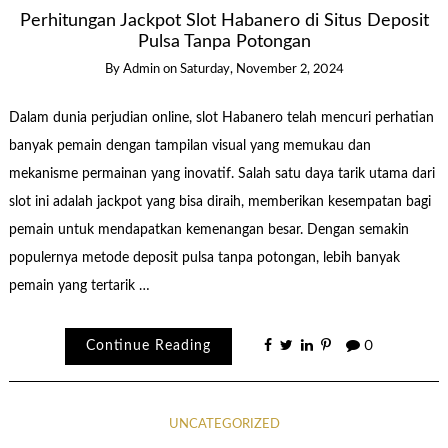
Perhitungan Jackpot Slot Habanero di Situs Deposit
Pulsa Tanpa Potongan
By
Admin
on
Saturday, November 2, 2024
Dalam dunia perjudian online, slot Habanero telah mencuri perhatian
banyak pemain dengan tampilan visual yang memukau dan
mekanisme permainan yang inovatif. Salah satu daya tarik utama dari
slot ini adalah jackpot yang bisa diraih, memberikan kesempatan bagi
pemain untuk mendapatkan kemenangan besar. Dengan semakin
populernya metode deposit pulsa tanpa potongan, lebih banyak
pemain yang tertarik …
Continue Reading
0
UNCATEGORIZED