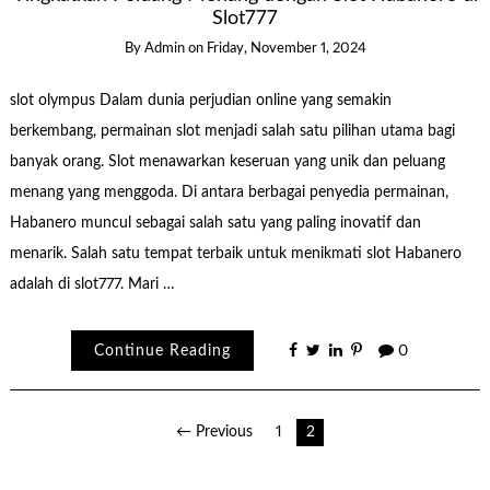
Slot777
By
Admin
on
Friday, November 1, 2024
slot olympus Dalam dunia perjudian online yang semakin
berkembang, permainan slot menjadi salah satu pilihan utama bagi
banyak orang. Slot menawarkan keseruan yang unik dan peluang
menang yang menggoda. Di antara berbagai penyedia permainan,
Habanero muncul sebagai salah satu yang paling inovatif dan
menarik. Salah satu tempat terbaik untuk menikmati slot Habanero
adalah di slot777. Mari …
Continue Reading
0
Posts
← Previous
1
2
pagination