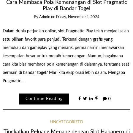
Cara Membaca Pola Kemenangan di Slot Pragmatic
Play di Bandar Togel
By
Admin
on
Friday, November 1, 2024
Dalam dunia perjudian online, slot Pragmatic Play telah menjadi salah
satu pilihan favorit para penjudi. Terkenal dengan grafis yang
memukau dan gameplay yang menarik, permainan ini menawarkan
kesempatan besar untuk meraih kemenangan. Namun, bagaimana
cara kita bisa membaca pola kemenangan di dalamnya, terutama saat
bermain di bandar togel? Mari kita eksplorasi lebih dalam. Mengapa
Pragmatic …
Continue Reading
0
UNCATEGORIZED
Tingkatkan Peluang Menang dengan Slot Habanero di