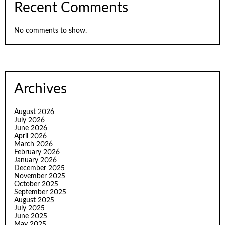
Recent Comments
No comments to show.
Archives
August 2026
July 2026
June 2026
April 2026
March 2026
February 2026
January 2026
December 2025
November 2025
October 2025
September 2025
August 2025
July 2025
June 2025
May 2025