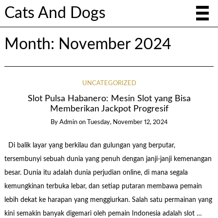
Cats And Dogs
Month:
November 2024
UNCATEGORIZED
Slot Pulsa Habanero: Mesin Slot yang Bisa
Memberikan Jackpot Progresif
By
Admin
on
Tuesday, November 12, 2024
Di balik layar yang berkilau dan gulungan yang berputar,
tersembunyi sebuah dunia yang penuh dengan janji-janji kemenangan
besar. Dunia itu adalah dunia perjudian online, di mana segala
kemungkinan terbuka lebar, dan setiap putaran membawa pemain
lebih dekat ke harapan yang menggiurkan. Salah satu permainan yang
kini semakin banyak digemari oleh pemain Indonesia adalah slot …