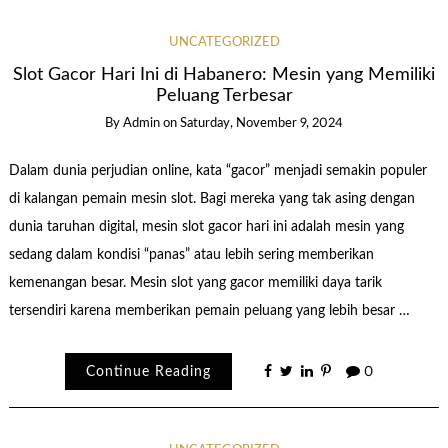
UNCATEGORIZED
Slot Gacor Hari Ini di Habanero: Mesin yang Memiliki
Peluang Terbesar
By
Admin
on
Saturday, November 9, 2024
Dalam dunia perjudian online, kata “gacor” menjadi semakin populer
di kalangan pemain mesin slot. Bagi mereka yang tak asing dengan
dunia taruhan digital, mesin slot gacor hari ini adalah mesin yang
sedang dalam kondisi “panas” atau lebih sering memberikan
kemenangan besar. Mesin slot yang gacor memiliki daya tarik
tersendiri karena memberikan pemain peluang yang lebih besar …
Continue Reading
0