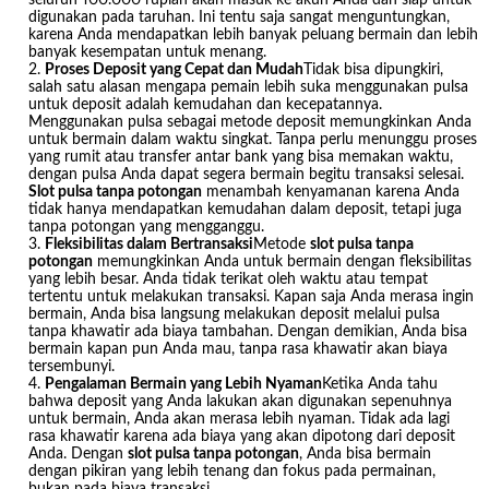
digunakan pada taruhan. Ini tentu saja sangat menguntungkan,
karena Anda mendapatkan lebih banyak peluang bermain dan lebih
banyak kesempatan untuk menang.
Proses Deposit yang Cepat dan Mudah
Tidak bisa dipungkiri,
salah satu alasan mengapa pemain lebih suka menggunakan pulsa
untuk deposit adalah kemudahan dan kecepatannya.
Menggunakan pulsa sebagai metode deposit memungkinkan Anda
untuk bermain dalam waktu singkat. Tanpa perlu menunggu proses
yang rumit atau transfer antar bank yang bisa memakan waktu,
dengan pulsa Anda dapat segera bermain begitu transaksi selesai.
Slot pulsa tanpa potongan
menambah kenyamanan karena Anda
tidak hanya mendapatkan kemudahan dalam deposit, tetapi juga
tanpa potongan yang mengganggu.
Fleksibilitas dalam Bertransaksi
Metode
slot pulsa tanpa
potongan
memungkinkan Anda untuk bermain dengan fleksibilitas
yang lebih besar. Anda tidak terikat oleh waktu atau tempat
tertentu untuk melakukan transaksi. Kapan saja Anda merasa ingin
bermain, Anda bisa langsung melakukan deposit melalui pulsa
tanpa khawatir ada biaya tambahan. Dengan demikian, Anda bisa
bermain kapan pun Anda mau, tanpa rasa khawatir akan biaya
tersembunyi.
Pengalaman Bermain yang Lebih Nyaman
Ketika Anda tahu
bahwa deposit yang Anda lakukan akan digunakan sepenuhnya
untuk bermain, Anda akan merasa lebih nyaman. Tidak ada lagi
rasa khawatir karena ada biaya yang akan dipotong dari deposit
Anda. Dengan
slot pulsa tanpa potongan
, Anda bisa bermain
dengan pikiran yang lebih tenang dan fokus pada permainan,
bukan pada biaya transaksi.