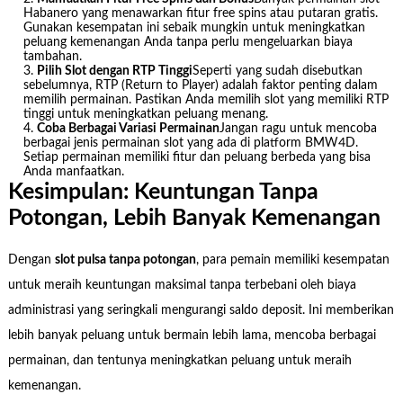
Habanero yang menawarkan fitur free spins atau putaran gratis.
Gunakan kesempatan ini sebaik mungkin untuk meningkatkan
peluang kemenangan Anda tanpa perlu mengeluarkan biaya
tambahan.
Pilih Slot dengan RTP Tinggi
Seperti yang sudah disebutkan
sebelumnya, RTP (Return to Player) adalah faktor penting dalam
memilih permainan. Pastikan Anda memilih slot yang memiliki RTP
tinggi untuk meningkatkan peluang menang.
Coba Berbagai Variasi Permainan
Jangan ragu untuk mencoba
berbagai jenis permainan slot yang ada di platform BMW4D.
Setiap permainan memiliki fitur dan peluang berbeda yang bisa
Anda manfaatkan.
Kesimpulan: Keuntungan Tanpa
Potongan, Lebih Banyak Kemenangan
Dengan
slot pulsa tanpa potongan
, para pemain memiliki kesempatan
untuk meraih keuntungan maksimal tanpa terbebani oleh biaya
administrasi yang seringkali mengurangi saldo deposit. Ini memberikan
lebih banyak peluang untuk bermain lebih lama, mencoba berbagai
permainan, dan tentunya meningkatkan peluang untuk meraih
kemenangan.