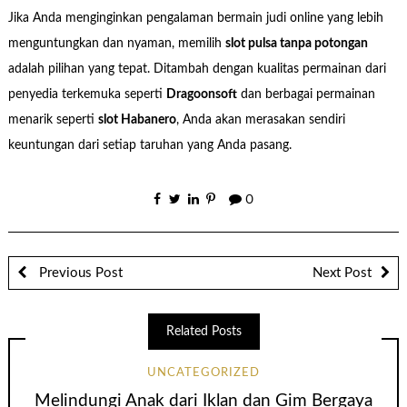
Jika Anda menginginkan pengalaman bermain judi online yang lebih
menguntungkan dan nyaman, memilih
slot pulsa tanpa potongan
adalah pilihan yang tepat. Ditambah dengan kualitas permainan dari
penyedia terkemuka seperti
Dragoonsoft
dan berbagai permainan
menarik seperti
slot Habanero
, Anda akan merasakan sendiri
keuntungan dari setiap taruhan yang Anda pasang.
0
Previous Post
Next Post
Related Posts
UNCATEGORIZED
Melindungi Anak dari Iklan dan Gim Bergaya