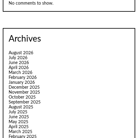
No comments to show.
Archives
August 2026
July 2026
June 2026
April 2026
March 2026
February 2026
January 2026
December 2025
November 2025
October 2025
September 2025
August 2025
July 2025
June 2025
May 2025
April 2025
March 2025
February 2025