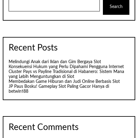
Search
Recent Posts
Melindungi Anak dari Iklan dan Gim Bergaya Slot
Konsekuensi Hukum yang Perlu Dipahami Pengguna Internet
Cluster Pays vs Payline Tradisional di Habanero: Sistem Mana
yang Lebih Menguntungkan di Slot
Membedakan Game Hiburan dan Judi Online Berbasis Slot
JP Paus Bosku! Gameplay Slot Paling Gacor Hanya di
betwin188
Recent Comments