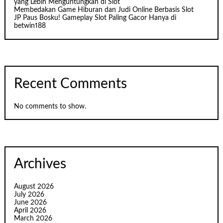
yang Lebih Menguntungkan di Slot
Membedakan Game Hiburan dan Judi Online Berbasis Slot
JP Paus Bosku! Gameplay Slot Paling Gacor Hanya di
betwin188
Recent Comments
No comments to show.
Archives
August 2026
July 2026
June 2026
April 2026
March 2026