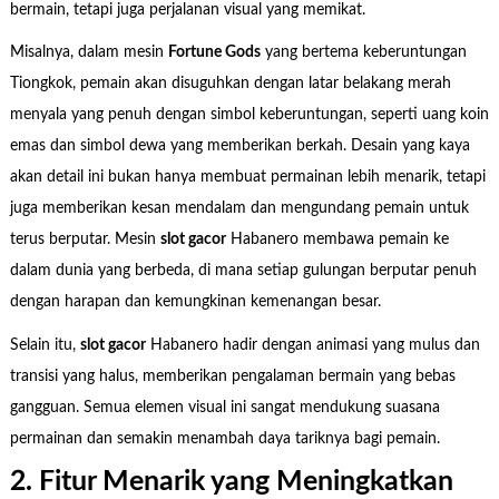
bermain, tetapi juga perjalanan visual yang memikat.
Misalnya, dalam mesin
Fortune Gods
yang bertema keberuntungan
Tiongkok, pemain akan disuguhkan dengan latar belakang merah
menyala yang penuh dengan simbol keberuntungan, seperti uang koin
emas dan simbol dewa yang memberikan berkah. Desain yang kaya
akan detail ini bukan hanya membuat permainan lebih menarik, tetapi
juga memberikan kesan mendalam dan mengundang pemain untuk
terus berputar. Mesin
slot gacor
Habanero membawa pemain ke
dalam dunia yang berbeda, di mana setiap gulungan berputar penuh
dengan harapan dan kemungkinan kemenangan besar.
Selain itu,
slot gacor
Habanero hadir dengan animasi yang mulus dan
transisi yang halus, memberikan pengalaman bermain yang bebas
gangguan. Semua elemen visual ini sangat mendukung suasana
permainan dan semakin menambah daya tariknya bagi pemain.
2. Fitur Menarik yang Meningkatkan