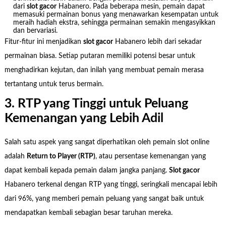
dari
slot gacor
Habanero. Pada beberapa mesin, pemain dapat
memasuki permainan bonus yang menawarkan kesempatan untuk
meraih hadiah ekstra, sehingga permainan semakin mengasyikkan
dan bervariasi.
Fitur-fitur ini menjadikan
slot gacor
Habanero lebih dari sekadar
permainan biasa. Setiap putaran memiliki potensi besar untuk
menghadirkan kejutan, dan inilah yang membuat pemain merasa
tertantang untuk terus bermain.
3. RTP yang Tinggi untuk Peluang
Kemenangan yang Lebih Adil
Salah satu aspek yang sangat diperhatikan oleh pemain slot online
adalah
Return to Player (RTP)
, atau persentase kemenangan yang
dapat kembali kepada pemain dalam jangka panjang.
Slot gacor
Habanero terkenal dengan RTP yang tinggi, seringkali mencapai lebih
dari 96%, yang memberi pemain peluang yang sangat baik untuk
mendapatkan kembali sebagian besar taruhan mereka.