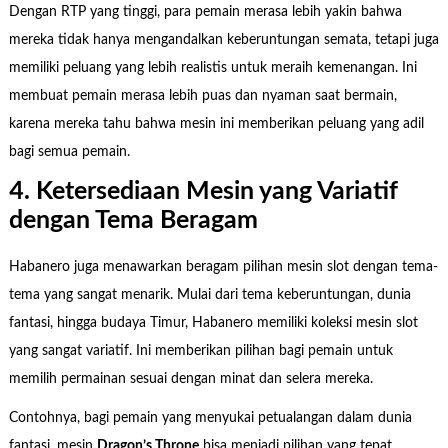
Dengan RTP yang tinggi, para pemain merasa lebih yakin bahwa
mereka tidak hanya mengandalkan keberuntungan semata, tetapi juga
memiliki peluang yang lebih realistis untuk meraih kemenangan. Ini
membuat pemain merasa lebih puas dan nyaman saat bermain,
karena mereka tahu bahwa mesin ini memberikan peluang yang adil
bagi semua pemain.
4. Ketersediaan Mesin yang Variatif
dengan Tema Beragam
Habanero juga menawarkan beragam pilihan mesin slot dengan tema-
tema yang sangat menarik. Mulai dari tema keberuntungan, dunia
fantasi, hingga budaya Timur, Habanero memiliki koleksi mesin slot
yang sangat variatif. Ini memberikan pilihan bagi pemain untuk
memilih permainan sesuai dengan minat dan selera mereka.
Contohnya, bagi pemain yang menyukai petualangan dalam dunia
fantasi, mesin
Dragon’s Throne
bisa menjadi pilihan yang tepat.