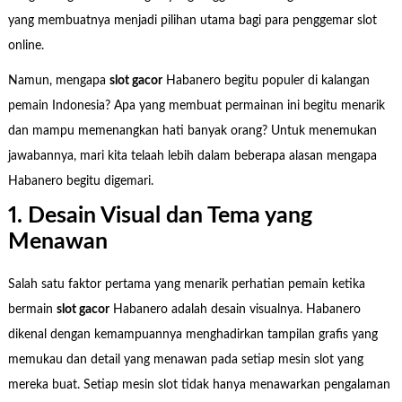
yang membuatnya menjadi pilihan utama bagi para penggemar slot
online.
Namun, mengapa
slot gacor
Habanero begitu populer di kalangan
pemain Indonesia? Apa yang membuat permainan ini begitu menarik
dan mampu memenangkan hati banyak orang? Untuk menemukan
jawabannya, mari kita telaah lebih dalam beberapa alasan mengapa
Habanero begitu digemari.
1. Desain Visual dan Tema yang
Menawan
Salah satu faktor pertama yang menarik perhatian pemain ketika
bermain
slot gacor
Habanero adalah desain visualnya. Habanero
dikenal dengan kemampuannya menghadirkan tampilan grafis yang
memukau dan detail yang menawan pada setiap mesin slot yang
mereka buat. Setiap mesin slot tidak hanya menawarkan pengalaman